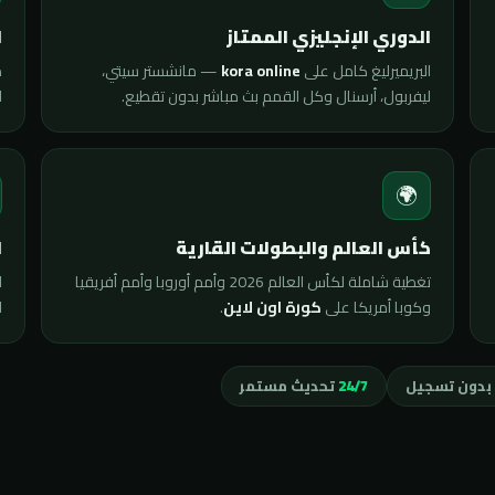
ي
الدوري الإنجليزي الممتاز
ى
— مانشستر سيتي،
kora online
البريميرليغ كامل على
.
ليفربول، أرسنال وكل القمم بث مباشر بدون تقطيع.

🌍
ة
كأس العالم والبطولات القارية
ت
تغطية شاملة لكأس العالم 2026 وأمم أوروبا وأمم أفريقيا
ى
.
كورة اون لاين
وكوبا أمريكا على
تحديث مستمر
24/7
مجاني بدون