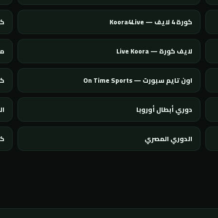
كورة 4 لايف — Koora4Live
كورة 
لايف كورة — Live Koora
مو
اون تايم سبورت — On Time Sports
كور
دوري أبطال أوروبا
ال
الدوري المصري
كأ