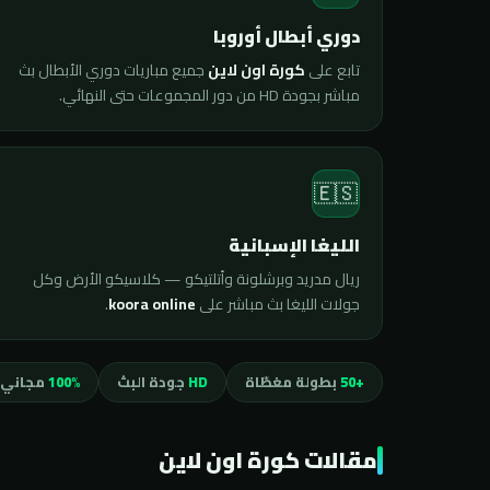
دوري أبطال أوروبا
تابع على
كورة اون لاين
جميع مباريات دوري الأبطال بث
مباشر بجودة HD من دور المجموعات حتى النهائي.
🇪🇸
الليغا الإسبانية
ريال مدريد وبرشلونة وأتلتيكو — كلاسيكو الأرض وكل
جولات الليغا بث مباشر على
koora online
.
+50
بطولة مغطّاة
HD
جودة البث
100%
مجاني 
مقالات كورة اون لاين