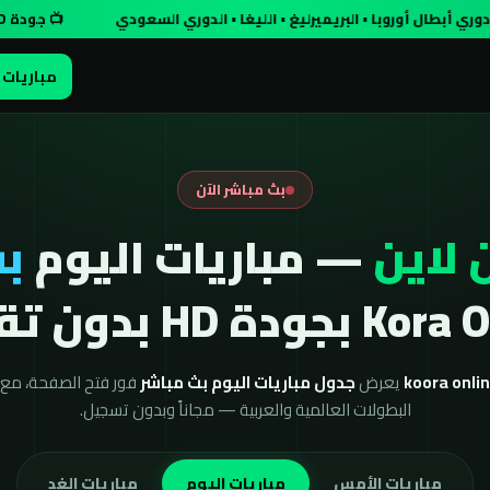
 أوروبا • البريميرليغ • الليغا • الدوري السعودي
📺 جودة HD مجاناً وبدون تسجيل
مباريات 
بث مباشر الآن
 لاين
— مباريات اليوم
بث
ودة HD بدون تقطيع
يعرض
جدول مباريات اليوم بث مباشر
فور فتح الصفحة، مع ن
البطولات العالمية والعربية — مجاناً وبدون تسجيل.
مباريات الأمس
مباريات اليوم
مباريات الغد