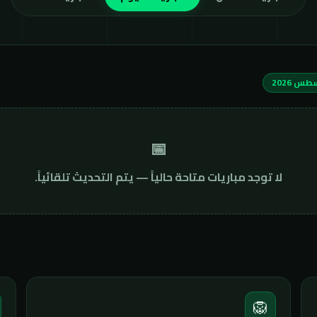
📅
لا توجد مباريات متاحة حالياً — يتم التحديث تلقائياً.
🦁