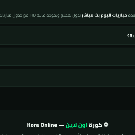
هدة
مباريات اليوم بث مباشر
بدون تقطيع وبجودة عالية HD، مع جدول مباريات محدّث لحظة بلحظة ونتائج فورية لجميع البطولات.
ية؟
⚽ كورة
اون لاين
— Kora Online