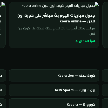
جدول مباريات اليوم بث مباشر على كورة اون
لاين — koora online
ب
مواعيد ونتائج أهم مباريات اليوم لحظة بلحظة على كورة اون
لاين.
لا
اقرأ المقال ←
اق
كورة لايف — Koora Live
يلا
بين سبورت — beIN Sports
اس
كووورة — Kooora
كول