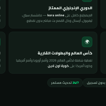
ي
الدوري الإنجليزي الممتاز
ى
— مانشستر سيتي،
kora online
البريميرليغ كامل على
.
ليفربول، أرسنال وكل القمم بث مباشر بدون تقطيع.

🌍
ة
كأس العالم والبطولات القارية
ت
تغطية شاملة لكأس العالم 2026 وأمم أوروبا وأمم أفريقيا
ى
.
كورة اون لاين
وكوبا أمريكا على
تحديث مستمر
24/7
مجاني بدون