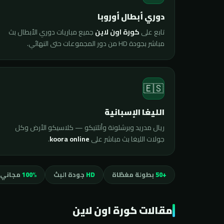
دوري أبطال أوروبا
تابع على
كورة اون لاين
جميع مباريات دوري الأبطال بث
مباشر بجودة HD من دور المجموعات حتى النهائي.
🇪🇸
الليغا الإسبانية
ريال مدريد وبرشلونة وأتلتيكو — كلاسيكو الأرض وكل
جولات الليغا بث مباشر على
koora online
.
+50
بطولة مغطّاة
HD
جودة البث
100%
مجاني 
مقالات كورة اون لاين