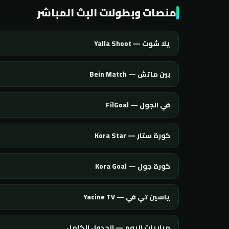
منصات وبطولات البث المباشر
يلا شوت — Yalla Shoot
بين ماتش — Bein Match
في الجول — FilGoal
كورة ستار — Kora Star
كورة جول — Kora Goal
ياسين تي في — Yacine TV
مباريات اليوم — الجدول الكامل