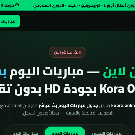
روبا • البريميرليغ • الليغا • الدوري السعودي
📺 جودة HD مجاناً وبدون تسجيل
مباريات 
بث مباشر الآن
 لاين
— مباريات اليوم
بث
ودة HD بدون تقطيع
يعرض
جدول مباريات اليوم بث مباشر
فور فتح الصفحة، مع ن
البطولات العالمية والعربية — مجاناً وبدون تسجيل.
مباريات الأمس
مباريات اليوم
مباريات الغد