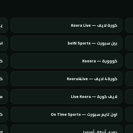
كورة لايف — Koora Live
يلا
بين سبورت — beIN Sports
اس
كووورة — Kooora
كول
كورة 4 لايف — Koora4Live
كورة 
لايف كورة — Live Koora
مو
اون تايم سبورت — On Time Sports
كور
دوري أبطال أوروبا
ال