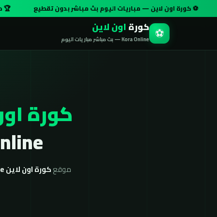
ة اون لاين — مباريات اليوم بث مباشر بدون تقطيع
🏆 دوري أبطال أو
كورة
اون لاين
⚽
Kora Online — بث مباشر مباريات اليوم
كورة اون
Kora Online بج
موقع
كورة اون لاين koora online