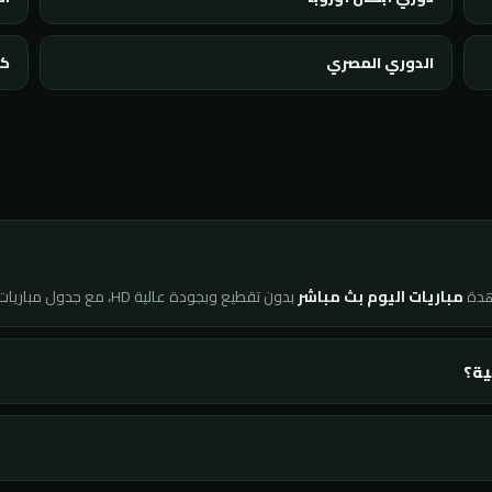
الدوري المصري
كأ
هدة
مباريات اليوم بث مباشر
بدون تقطيع وبجودة عالية HD، مع جدول مباريات محدّث لحظة بلحظة ونتائج فورية لجميع البطولات.
ية؟