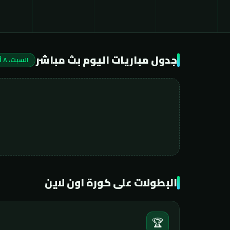
جدول مباريات اليوم بث مباشر
السبت، ٨ أغسطس ٢٠٢٦
البطولات على كورة اون لاين
🏆