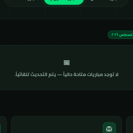
📅
لا توجد مباريات متاحة حالياً — يتم التحديث تلقائياً.
🦁