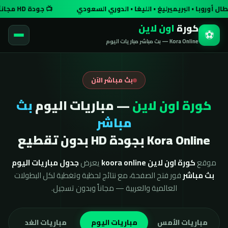
روبا • البريميرليغ • الليغا • الدوري السعودي
📺 جودة HD مجاناً وبدون تسجيل
كورة
اون لاين
⚽
Kora Online — بث مباشر مباريات اليوم
بث مباشر الآن
كورة اون لاين
— مباريات اليوم
بث
مباشر
Kora Online بجودة HD بدون تقطيع
موقع
كورة اون لاين koora online
يعرض
جدول مباريات اليوم
بث مباشر
فور فتح الصفحة، مع نتائج لحظية وتغطية لكل البطولات
العالمية والعربية — مجاناً وبدون تسجيل.
مباريات الأمس
مباريات اليوم
مباريات الغد