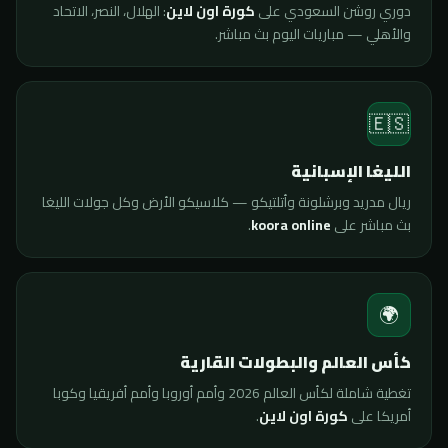
دوري روشن السعودي على
كورة اون لاين
: الهلال، النصر، الاتحاد
والأهلي — مباريات اليوم بث مباشر.
🇪🇸
الليغا الإسبانية
ريال مدريد وبرشلونة وأتلتيكو — كلاسيكو الأرض وكل جولات الليغا
بث مباشر على
koora online
.
🌍
كأس العالم والبطولات القارية
تغطية شاملة لكأس العالم 2026 وأمم أوروبا وأمم أفريقيا وكوبا
أمريكا على
كورة اون لاين
.