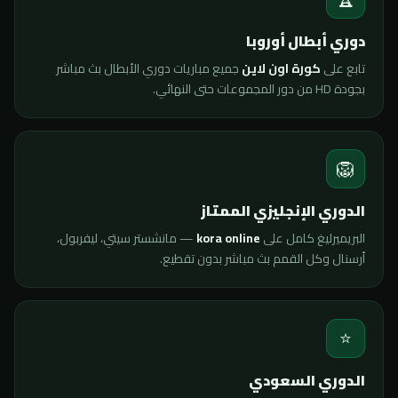
دوري أبطال أوروبا
تابع على
كورة اون لاين
جميع مباريات دوري الأبطال بث مباشر
بجودة HD من دور المجموعات حتى النهائي.
🦁
الدوري الإنجليزي الممتاز
البريميرليغ كامل على
kora online
— مانشستر سيتي، ليفربول،
أرسنال وكل القمم بث مباشر بدون تقطيع.
⭐
الدوري السعودي