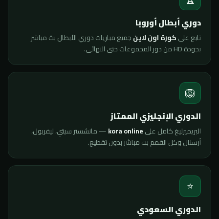
دوري أبطال أوروبا
تابع على
كورة اون لاين
جميع مباريات دوري الأبطال بث مباشر
بجودة HD من دور المجموعات حتى النهائي.
🦁
الدوري الإنجليزي الممتاز
البريميرليغ كامل على
kora online
— مانشستر سيتي، ليفربول،
أرسنال وكل القمم بث مباشر بدون تقطيع.
⭐
الدوري السعودي