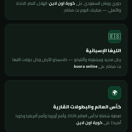
دوري روشن السعودي على
كورة اون لاين
: الهلال، النصر، الاتحاد
والأهلي — مباريات اليوم بث مباشر.
🇪🇸
الليغا الإسبانية
ريال مدريد وبرشلونة وأتلتيكو — كلاسيكو الأرض وكل جولات الليغا
بث مباشر على
koora online
.
🌍
كأس العالم والبطولات القارية
تغطية شاملة لكأس العالم 2026 وأمم أوروبا وأمم أفريقيا وكوبا
أمريكا على
كورة اون لاين
.