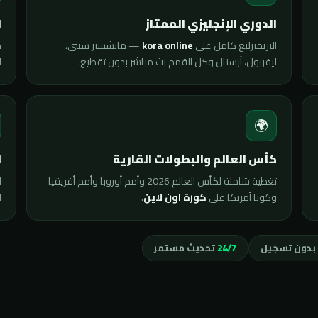
ي
الدوري الإنجليزي الممتاز
ى
— مانشستر سيتي،
kora online
البريميرليغ كامل على
.
ليفربول، أرسنال وكل القمم بث مباشر بدون تقطيع.

🌍
ة
كأس العالم والبطولات القارية
ت
تغطية شاملة لكأس العالم 2026 وأمم أوروبا وأمم أفريقيا
ى
.
كورة اون لاين
وكوبا أمريكا على
تحديث مستمر
24/7
مجاني بدون