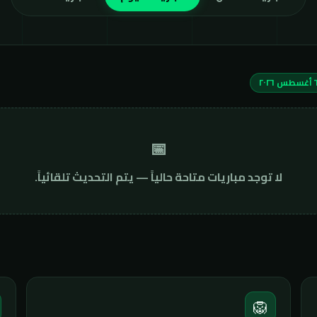
📅
لا توجد مباريات متاحة حالياً — يتم التحديث تلقائياً.
🦁