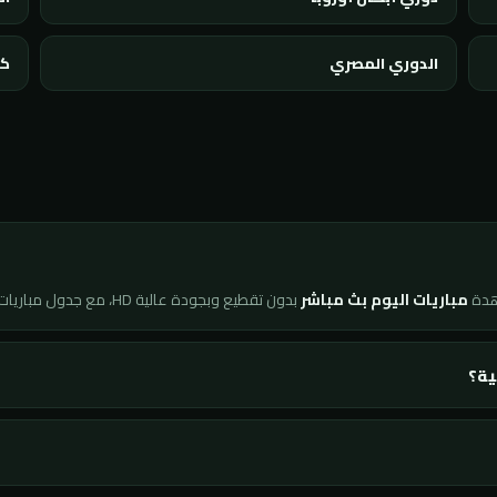
الدوري المصري
كأ
هدة
مباريات اليوم بث مباشر
بدون تقطيع وبجودة عالية HD، مع جدول مباريات محدّث لحظة بلحظة ونتائج فورية لجميع البطولات.
ية؟