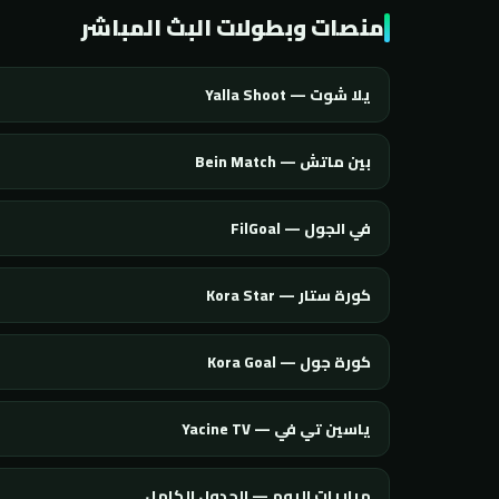
منصات وبطولات البث المباشر
يلا شوت — Yalla Shoot
بين ماتش — Bein Match
في الجول — FilGoal
كورة ستار — Kora Star
كورة جول — Kora Goal
ياسين تي في — Yacine TV
مباريات اليوم — الجدول الكامل