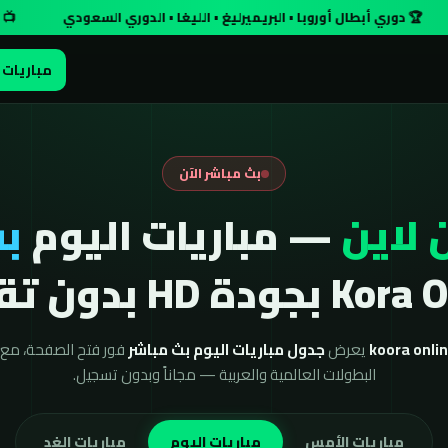
أبطال أوروبا • البريميرليغ • الليغا • الدوري السعودي
📺 جودة HD مجاناً وبدون تسجيل
مباريات 
بث مباشر الآن
 لاين
— مباريات اليوم
بث
ودة HD بدون تقطيع
يعرض
جدول مباريات اليوم بث مباشر
فور فتح الصفحة، مع ن
البطولات العالمية والعربية — مجاناً وبدون تسجيل.
مباريات الأمس
مباريات اليوم
مباريات الغد