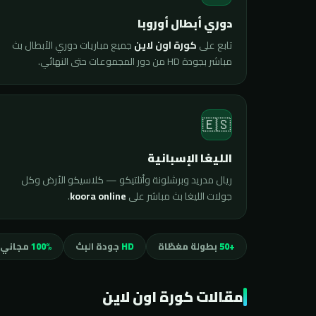
دوري أبطال أوروبا
تابع على
كورة اون لاين
جميع مباريات دوري الأبطال بث
مباشر بجودة HD من دور المجموعات حتى النهائي.
🇪🇸
الليغا الإسبانية
ريال مدريد وبرشلونة وأتلتيكو — كلاسيكو الأرض وكل
جولات الليغا بث مباشر على
koora online
.
+50
بطولة مغطّاة
HD
جودة البث
100%
مجاني 
مقالات كورة اون لاين