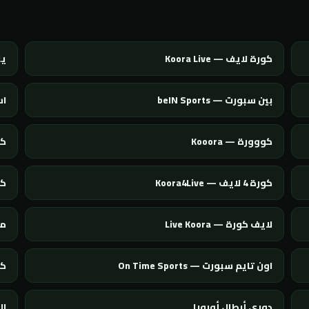
كورة لايف — Koora Live
يلا
بين سبورت — beIN Sports
اس
كووورة — Kooora
كول
كورة 4 لايف — Koora4Live
كورة 
لايف كورة — Live Koora
مو
اون تايم سبورت — On Time Sports
كور
دوري أبطال أوروبا
ال