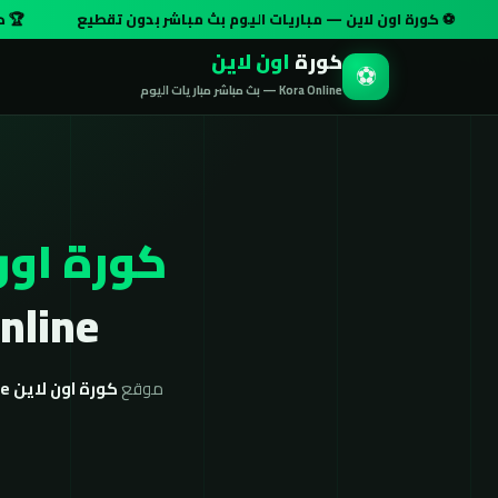
ة اون لاين — مباريات اليوم بث مباشر بدون تقطيع
🏆 دوري أبطال أو
كورة
اون لاين
⚽
Kora Online — بث مباشر مباريات اليوم
كورة اون
Kora Online بج
موقع
كورة اون لاين koora online