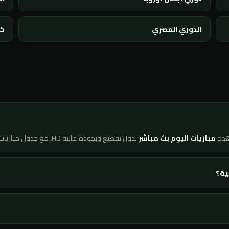
الدوري المصري
كأ
هدة
مباريات اليوم بث مباشر
بدون تقطيع وبجودة عالية HD، مع جدول مباريات محدّث لحظة بلحظة ونتائج فورية لجميع البطولات.
ية؟