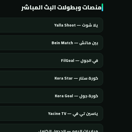
منصات وبطولات البث المباشر
يلا شوت — Yalla Shoot
بين ماتش — Bein Match
في الجول — FilGoal
كورة ستار — Kora Star
كورة جول — Kora Goal
ياسين تي في — Yacine TV
مباريات اليوم — الجدول الكامل