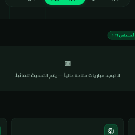
📅
لا توجد مباريات متاحة حالياً — يتم التحديث تلقائياً.
🦁