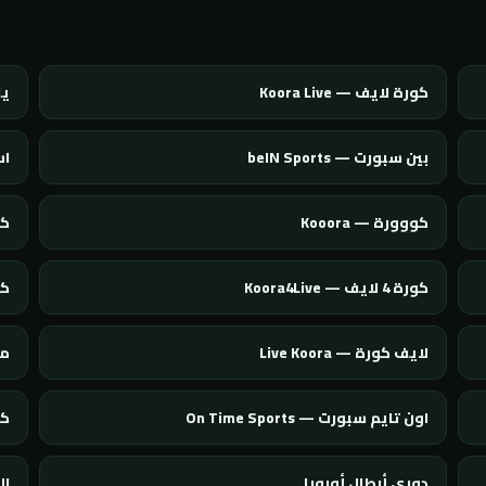
كورة لايف — Koora Live
يلا
بين سبورت — beIN Sports
اس
كووورة — Kooora
كول
كورة 4 لايف — Koora4Live
كورة 
لايف كورة — Live Koora
مو
اون تايم سبورت — On Time Sports
كور
دوري أبطال أوروبا
ال