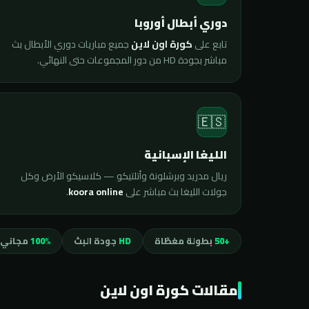
دوري أبطال أوروبا
تابع على
كورة اون لاين
جميع مباريات دوري الأبطال بث
مباشر بجودة HD من دور المجموعات حتى النهائي.
🇪🇸
الليغا الإسبانية
ريال مدريد وبرشلونة وأتلتيكو — كلاسيكو الأرض وكل
جولات الليغا بث مباشر على
koora online
.
+50
بطولة مغطّاة
HD
جودة البث
100%
مجاني 
مقالات كورة اون لاين