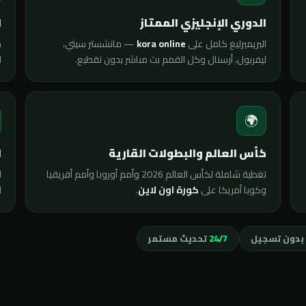
ي
الدوري الإنجليزي الممتاز
ى
— مانشستر سيتي،
kora online
البريميرليغ كامل على
.
ليفربول، أرسنال وكل القمم بث مباشر بدون تقطيع.

🌍
ة
كأس العالم والبطولات القارية
ت
تغطية شاملة لكأس العالم 2026 وأمم أوروبا وأمم أفريقيا
ى
.
كورة اون لاين
وكوبا أمريكا على
تحديث مستمر
24/7
مجاني بدون