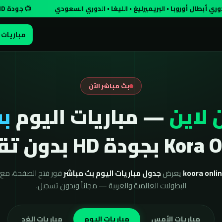
روبا • البريميرليغ • الليغا • الدوري السعودي
📺 جودة HD مجاناً وبدون تسجيل
مباريات 
بث مباشر الآن
 لاين
— مباريات اليوم
بث
ودة HD بدون تقطيع
يعرض
جدول مباريات اليوم بث مباشر
فور فتح الصفحة، مع ن
البطولات العالمية والعربية — مجاناً وبدون تسجيل.
مباريات الأمس
مباريات اليوم
مباريات الغد